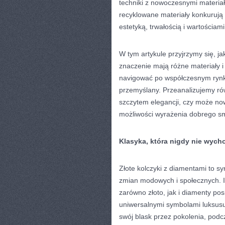
techniki z nowoczesnymi materiała
recyklowane materiały konkurują 
estetyką, trwałością i wartościami
W tym artykule przyjrzymy się, jak 
znaczenie mają różne materiały 
navigować po współczesnym rynku
przemyślany. Przeanalizujemy rów
szczytem elegancji, czy może no
możliwości wyrażenia dobrego s
Klasyka, która nigdy nie wych
Złote kolczyki z diamentami to sy
zmian modowych i społecznych. Ich
zarówno złoto, jak i diamenty posi
uniwersalnymi symbolami luksusu 
swój blask przez pokolenia, pod