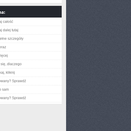
aj całość
j dalej tutaj
ełne szczegóły
eraz
ięcej
się, dlaczego
aj, kliknij
gowany? Sprawdź
o sam
gowany? Sprawdź