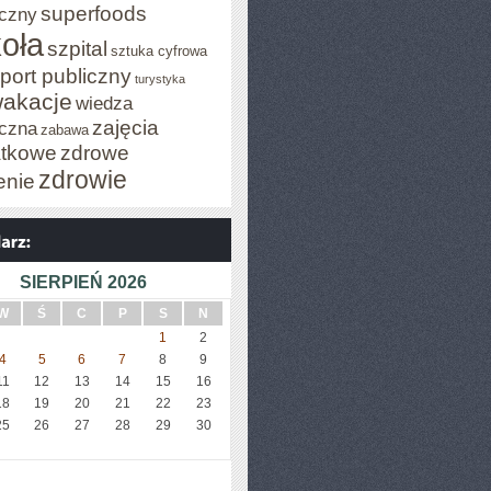
superfoods
czny
oła
szpital
sztuka cyfrowa
port publiczny
turystyka
akacje
wiedza
zajęcia
czna
zabawa
tkowe
zdrowe
zdrowie
enie
SIERPIEŃ 2026
W
Ś
C
P
S
N
1
2
4
5
6
7
8
9
11
12
13
14
15
16
18
19
20
21
22
23
25
26
27
28
29
30