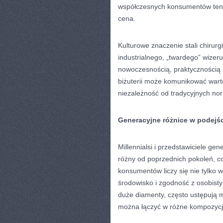
współczesnych konsumentów ten a
cena.
Kulturowe znaczenie stali chirurg
industrialnego, „twardego” wizeru
nowoczesnością, praktycznością
biżuterii może komunikować warto
niezależność od tradycyjnych no
Generacyjne różnice w podejści
Millennialsi i przedstawiciele ge
różny od poprzednich pokoleń, co
konsumentów liczy się nie tylko w
środowisko i zgodność z osobisty
duże diamenty, często ustępują 
można łączyć w różne kompozycj