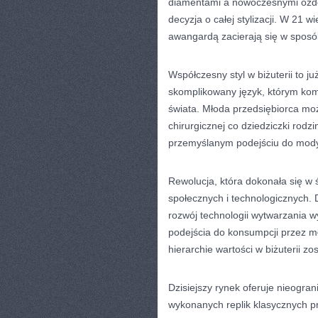
diamentami a nowoczesnymi ozdob
decyzja o całej stylizacji. W 21 
awangardą zacierają się w sposó
Współczesny styl w biżuterii to ju
skomplikowany język, którym kom
świata. Młoda przedsiębiorca moż
chirurgicznej co dziedziczki rod
przemyślanym podejściu do mody i
Rewolucja, która dokonała się w ś
społecznych i technologicznych.
rozwój technologii wytwarzania w
podejścia do konsumpcji przez mł
hierarchie wartości w biżuterii z
Dzisiejszy rynek oferuje nieogra
wykonanych replik klasycznych p