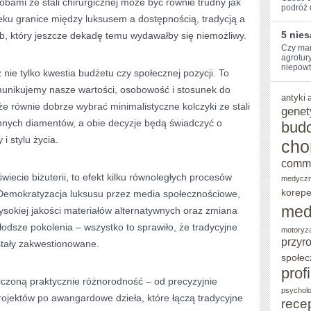
ami ze stali chirurgicznej może być równie trudny jak
podróż d
–
wieku granice między luksusem a dostępnością, tradycją a
5 nie
b, który jeszcze dekadę temu wydawałby się niemożliwy.
CZY
Czy⁢ ma
Z
agrotur
niepowt
ż nie tylko kwestia budżetu czy społecznej pozycji. To
MODNEJ
unikujemy nasze wartości, osobowość i stosunek do
antyki
STALI
e równie dobrze wybrać minimalistyczne kolczyki ze stali
genet
CHIRURGICZNEJ.
zinnych diamentów, a obie decyzje będą świadczyć o
bud
 stylu życia.
CO
cho
W
comm
wiecie biżuterii, to efekt kilku równoległych procesów
medycz
21
korepe
 Demokratyzacja luksusu przez media społecznościowe,
WIEKU
med
ysokiej jakości materiałów alternatywnych oraz zmiana
ŚWIADCZY
odsze pokolenia – wszystko to sprawiło, że tradycyjne
motoryz
przyr
ostały zakwestionowane.
O
społec
STYLU
prof
niczoną praktycznie różnorodność – od precyzyjnie
W
psycholo
rojektów po awangardowe dzieła, które łączą tradycyjne
rece
BIŻUTERII