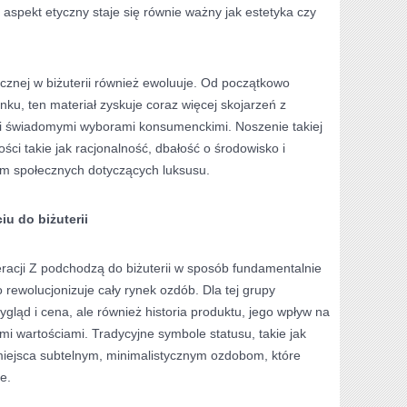
spekt etyczny staje się równie ważny jak estetyka czy
icznej w biżuterii również ewoluuje. Od początkowo
nku, ten materiał zyskuje coraz więcej skojarzeń z
 i świadomymi wyborami konsumenckimi. Noszenie takiej
ści takie jak racjonalność, dbałość o środowisko i
rm społecznych dotyczących luksusu.
u do biżuterii
neracji Z podchodzą do biżuterii w sposób fundamentalnie
 rewolucjonizuje cały rynek ozdób. Dla tej grupy
ygląd i cena, ale również historia produktu, jego wpływ na
mi wartościami. Tradycyjne symbole statusu, takie jak
miejsca subtelnym, minimalistycznym ozdobom, które
e.