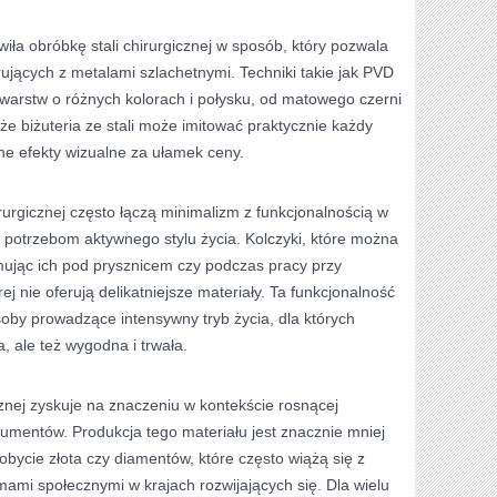
iła obróbkę stali chirurgicznej w sposób, który pozwala
jących z metalami szlachetnymi. Techniki takie jak PVD
warstw o różnych kolorach i połysku, od matowego czerni
że biżuteria ze stali może imitować praktycznie każdy
ne efekty wizualne za ułamek ceny.
rurgicznej często łączą minimalizm z funkcjonalnością w
 potrzebom aktywnego stylu życia. Kolczyki, które można
mując ich pod prysznicem czy podczas pracy przy
ej nie oferują delikatniejsze materiały. Ta funkcjonalność
soby prowadzące intensywny tryb życia, dla których
a, ale też wygodna i trwała.
cznej zyskuje na znaczeniu w kontekście rosnącej
mentów. Produkcja tego materiału jest znacznie mniej
obycie złota czy diamentów, które często wiążą się z
ami społecznymi w krajach rozwijających się. Dla wielu