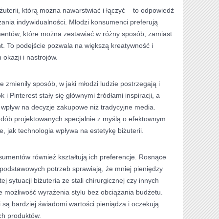
żuterii, którą można nawarstwiać i łączyć – to odpowiedź
ażania indywidualności. Młodzi konsumenci preferują
entów, które można zestawiać w różny sposób, zamiast
t. To podejście pozwala na większą kreatywność i
 okazji i nastrojów.
 zmieniły sposób, w jaki młodzi ludzie postrzegają i
k i Pinterest stały się głównymi źródłami inspiracji, a
y wpływ na decyzje zakupowe niż tradycyjne media.
ozdób projektowanych specjalnie z myślą o efektownym
, jak technologia wpływa na estetykę biżuterii.
umentów również kształtują ich preferencje. Rosnące
 podstawowych potrzeb sprawiają, że mniej pieniędzy
j sytuacji biżuteria ze stali chirurgicznej czy innych
e możliwość wyrażenia stylu bez obciążania budżetu.
są bardziej świadomi wartości pieniądza i oczekują
ch produktów.