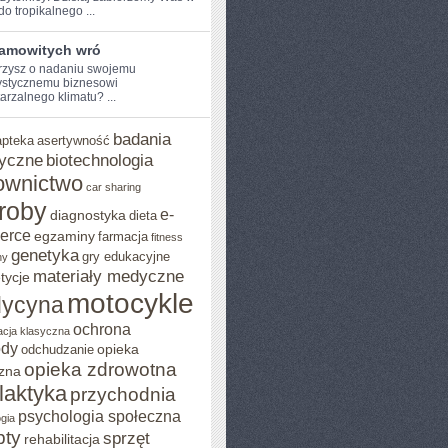
o ​tropikalnego ...
samowitych wró
rzysz o nadaniu swojemu
ystycznemu biznesowi
arzalnego klimatu? ...
badania
apteka
asertywność
yczne
biotechnologia
ownictwo
car sharing
roby
e-
diagnostyka
dieta
erce
egzaminy
farmacja
fitness
genetyka
gry edukacyjne
ny
materiały medyczne
tycje
motocykle
ycyna
ochrona
acja klasyczna
ody
opieka
odchudzanie
opieka zdrowotna
zna
ilaktyka
przychodnia
psychologia społeczna
gia
pty
sprzęt
rehabilitacja