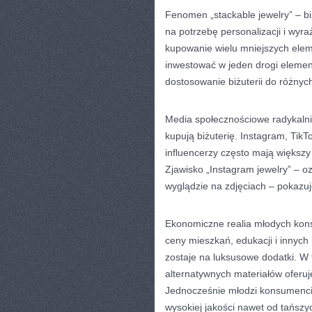
Fenomen „stackable jewelry” – bi
na potrzebę personalizacji i wyr
kupowanie wielu mniejszych elem
inwestować w jeden drogi elemen
dostosowanie biżuterii do różnych
Media społecznościowe radykalnie
kupują biżuterię. Instagram, TikTo
influencerzy często mają większ
Zjawisko „Instagram jewelry” – 
wyglądzie na zdjęciach – pokazuje
Ekonomiczne realia młodych kons
ceny mieszkań, edukacji i innych
zostaje na luksusowe dodatki. W te
alternatywnych materiałów oferuj
Jednocześnie młodzi konsumenci 
wysokiej jakości nawet od tańszy