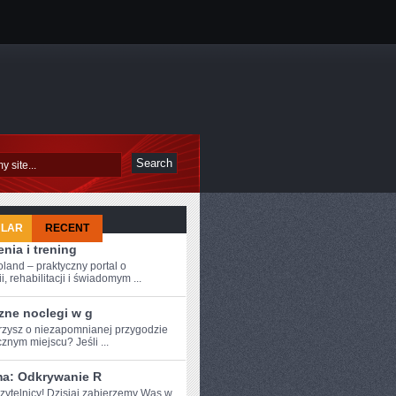
ULAR
RECENT
nia i trening
oland – praktyczny portal o
i, rehabilitacji i świadomym ...
zne noclegi w g
rzysz o niezapomnianej ‌przygodzie
znym miejscu? Jeśli ...
a: Odkrywanie R
czytelnicy! Dzisiaj zabierzemy Was w