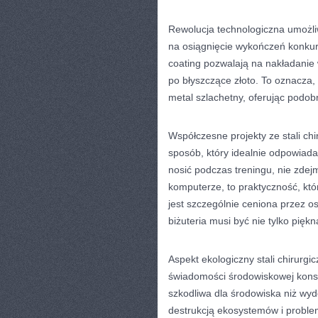
Rewolucja technologiczna umożliw
na osiągnięcie wykończeń konkuru
coating pozwalają na nakładanie 
po błyszczące złoto. To oznacza, 
metal szlachetny, oferując podob
Współczesne projekty ze stali chi
sposób, który idealnie odpowiada
nosić podczas treningu, nie zdej
komputerze, to praktyczność, któr
jest szczególnie ceniona przez o
biżuteria musi być nie tylko piękn
Aspekt ekologiczny stali chirurgi
świadomości środowiskowej konsu
szkodliwa dla środowiska niż wyd
destrukcją ekosystemów i problem