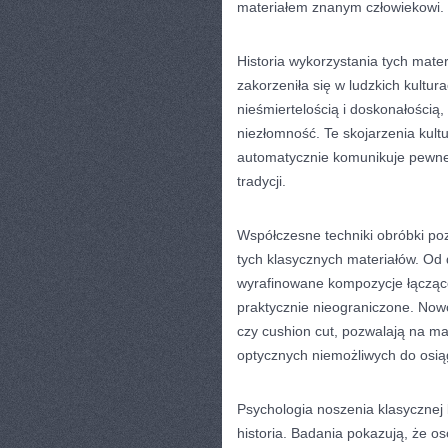
materiałem znanym człowiekowi.
Historia wykorzystania tych materi
zakorzeniła się w ludzkich kultur
nieśmiertelością i doskonałością,
niezłomność. Te skojarzenia kult
automatycznie komunikuje pewne 
tradycji.
Współczesne techniki obróbki po
tych klasycznych materiałów. Od
wyrafinowane kompozycje łączące 
praktycznie nieograniczone. Nowo
czy cushion cut, pozwalają na ma
optycznych niemożliwych do osią
Psychologia noszenia klasycznej b
historia. Badania pokazują, że o