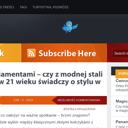
IS TREŚCI
TAGI
TURYSTYKA, PODRÓŻE
POP
Ćwicze
Ortex P
ortopedi
ZŁOTE
CZE - 4 - 2025
MOŻLIWOŚĆ KOMENTOWANIA
Magic
Czy‌ ma
KOLCZYKI
ZOSTAŁA WYŁĄCZONA
‌w magic
, co założyć na ważne spotkanie – brzmi znajomo?
Z
Panam
gdzie wybór między klasycznymi złotymi kolczykami z
DIAMENTAMI
Cześć​ 