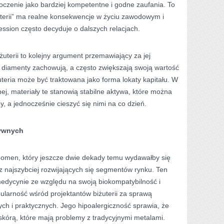
oczenie jako bardziej kompetentne i godne zaufania. To
terii” ma realne konsekwencje w życiu zawodowym i
ssion często decyduje o dalszych relacjach.
żuterii to kolejny argument przemawiający za jej
i diamenty zachowują, a często zwiększają swoją wartość
uteria może być traktowana jako forma lokaty kapitału. W
j, materiały te stanowią stabilne aktywa, które można
y, a jednocześnie cieszyć się nimi na co dzień.
tywnych
 fenomen, który jeszcze dwie dekady temu wydawałby się
 z najszybciej rozwijających się segmentów rynku. Ten
medycynie ze względu na swoją biokompatybilność i
ularność wśród projektantów biżuterii za sprawą
ych i praktycznych. Jego hipoalergiczność sprawia, że
skórą, które mają problemy z tradycyjnymi metalami.