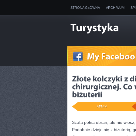
STRONA GŁÓWNA
ARCHIWUM
SP
ADMIN
Szafa pełna ubrań, ale nie wiesz
Podobnie dzieje się z biżuterią, 