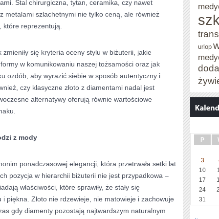
mi. Stal chirurgiczna, tytan, ceramika, czy nawet
medy
z metalami szlachetnymi nie tylko ceną, ale również
szk
, które reprezentują.
trans
w
urlop
zmieniły się kryteria oceny stylu w biżuterii, jakie
medy
i formy w komunikowaniu naszej tożsamości oraz jak
doda
 ozdób, aby wyrazić siebie w sposób autentyczny i
żywi
nież, czy klasyczne złoto z diamentami nadal jest
woczesne alternatywy oferują równie wartościowe
maku.
odzi z mody
P
3
nonim ponadczasowej elegancji, która przetrwała setki lat
10
 pozycja w hierarchii biżuterii nie jest przypadkowa –
17
adają właściwości, które sprawiły, że stały się
24
i piękna. Złoto nie rdzewieje, nie matowieje i zachowuje
31
czas gdy diamenty pozostają najtwardszym naturalnym