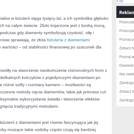
« lip
ałów w biżuterii sięga tysięcy lat, a ich symbolika głęboko
Przeczyt
ach na całym świecie. Złoto kojarzone jest z boską mocą,
Przeczyta
 podczas gdy diamenty symbolizują czystość, siłę i
urowe sprawiają, że złota
biżuteria z diamentami
Poznaj p
wartości – od stabilności finansowej po szacunek dla
Zobacz t
Poznaj w
Dowiedz 
zwoliły na stworzenie nieskończenie różnorodnych form z
Nie zwlek
 delikatnych kolczyków z pojedynczymi diamentami po
Zaintry
różne szlify i rozmiary kamieni – możliwości są
czesne metody cięcia diamentów, takie jak princess cut
Zobacz t
ksymalne wykorzystanie światła i stworzenie efektów
Zaintry
gnięcia tradycyjnymi metodami.
iżuterii z diamentami jest równie fascynująca jak jej
soby noszące takie ozdoby często czują się bardziej