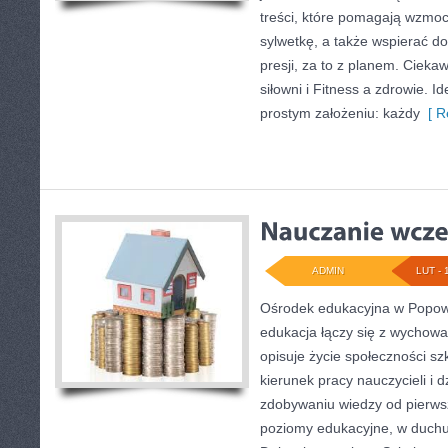
treści, które pomagają wzmoc
sylwetkę, a także wspierać 
presji, za to z planem. Cieka
siłowni i Fitness a zdrowie. Id
prostym założeniu: każdy
[ R
ADMIN
LUT - 
Ośrodek edukacyjna w Popowi
edukacja łączy się z wychowa
opisuje życie społeczności sz
kierunek pracy nauczycieli i dz
zdobywaniu wiedzy od pierwsz
poziomy edukacyjne, w duchu 