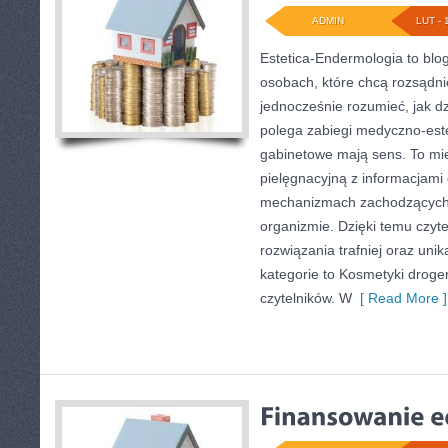
ADMIN
LUT - 
Estetica-Endermologia to blo
osobach, które chcą rozsądni
jednocześnie rozumieć, jak d
polega zabiegi medyczno-este
gabinetowe mają sens. To mie
pielęgnacyjną z informacjami 
mechanizmach zachodzących 
organizmie. Dzięki temu czyt
rozwiązania trafniej oraz uni
kategorie to Kosmetyki droger
czytelników. W
[ Read More ]