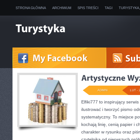
STRONA GŁÓWNA
ARCHIWUM
SPIS TREŚCI
TAGI
TURYSTYKA
ADMIN
LUT - 
Elfiki777 to inspirujący serwi
ilustrować i tworzyć pismo o
systematyczny. To miejsce pow
kochają linię, cenią papier i
charakter w rysunku oraz piś
czytelnika od pierwszych prób