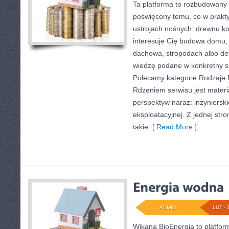
Ta platforma to rozbudowany 
poświęcony temu, co w prakty
ustrojach nośnych: drewnu ko
interesuje Cię budowa domu, 
dachowa, stropodach albo deta
wiedzę podane w konkretny sp
Polecamy kategorie Rodzaje 
Rdzeniem serwisu jest materia
perspektyw naraz: inżynierskie
eksploatacyjnej. Z jednej st
takie
[ Read More ]
ADMIN
LUT - 
Wikana BioEnergia to platfor