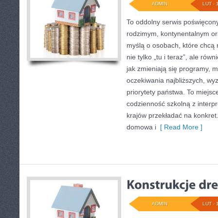
ADMIN
LUT - 
To oddolny serwis poświęcony
rodzimym, kontynentalnym or
myślą o osobach, które chcą r
nie tylko „tu i teraz”, ale rów
jak zmieniają się programy, m
oczekiwania najbliższych, w
priorytety państwa. To miejsc
codzienność szkolną z interpr
krajów przekładać na konkre
domowa i
[ Read More ]
ADMIN
LUT - 