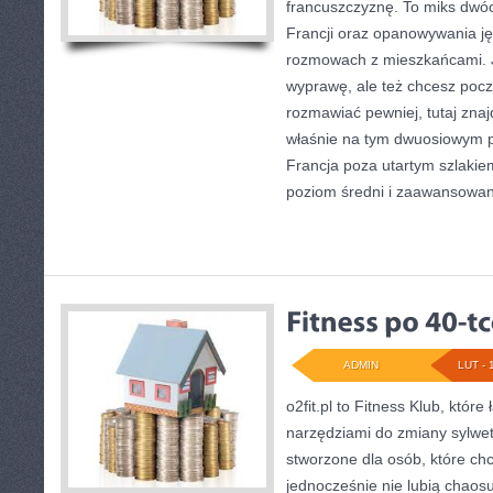
francuszczyznę. To miks dwó
Francji oraz opanowywania ję
rozmowach z mieszkańcami. Je
wyprawę, ale też chcesz poczu
rozmawiać pewniej, tutaj zna
właśnie na tym dwuosiowym po
Francja poza utartym szlakie
poziom średni i zaawansowa
ADMIN
LUT - 
o2fit.pl to Fitness Klub, któr
narzędziami do zmiany sylwetki
stworzone dla osób, które ch
jednocześnie nie lubią chaosu