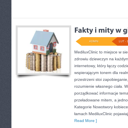
ADMIN
LUT - 
MediluxClinic to miejsce w si
zdrowiu dziewczyn na każdym 
internetowy, który łączy codz
wspierającym tonem dla realn
przestrzeni stoi zapobiegani
rozumienie własnego ciała. W
porządkować informacje temat
przeładowane mitem, a jedno
Kategorie Nowotwory kobiece
łamach MediluxClinic pojawia
Read More ]