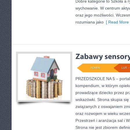
Dobre kategorie to Szkoła a r
wychowanie. W centrum aktyw
oraz jego możliwości. Wczesn
rozumiana jako
[ Read More 
ADMIN
LUT - 
PRZEDSZKOLE NA 5 – portal 
kompendium, w którym opiek
prowadzące dziecko przez pr
wskazówki. Strona skupia się
związanych z oswajaniem zmia
oraz rozwojem w wieku wcze
Przestrzeń i aranżacja sal i 
Strona nie jest zbiorem defini