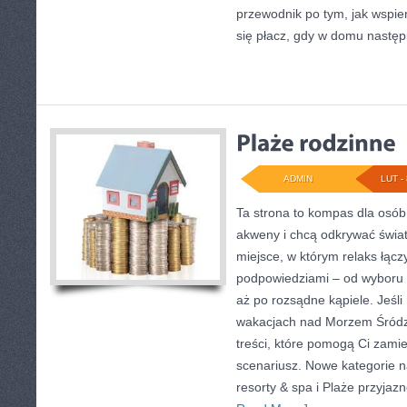
przewodnik po tym, jak wspier
się płacz, gdy w domu następ
ADMIN
LUT - 
Ta strona to kompas dla osób
akweny i chcą odkrywać świat
miejsce, w którym relaks łącz
podpowiedziami – od wyboru 
aż po rozsądne kąpiele. Jeśl
wakacjach nad Morzem Śródz
treści, które pomogą Ci zam
scenariusz. Nowe kategorie n
resorty & spa i Plaże przyja