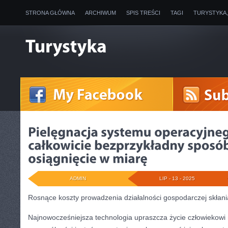
STRONA GŁÓWNA
ARCHIWUM
SPIS TREŚCI
TAGI
TURYSTYKA
ADMIN
LIP - 13 - 2025
Rosnące koszty prowadzenia działalności gospodarczej skłan
Najnowocześniejsza technologia upraszcza życie człowiekowi