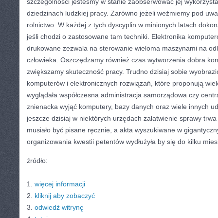
szczególności jesteśmy w stanie zaobserwować jej wykorzyst
dziedzinach ludzkiej pracy. Zarówno jeżeli weźmiemy pod uwa
rolnictwo. W każdej z tych dyscyplin w minionych latach doko
jeśli chodzi o zastosowane tam techniki. Elektronika komputer
drukowane zezwala na sterowanie wieloma maszynami na odl
człowieka. Oszczędzamy również czas wytworzenia dobra ko
zwiększamy skuteczność pracy. Trudno dzisiaj sobie wyobrazi
komputerów i elektronicznych rozwiązań, które proponują wie
wyglądała współczesna administracja samorządowa czy centr
znienacka wyjąć komputery, bazy danych oraz wiele innych ud
jeszcze dzisiaj w niektórych urzędach załatwienie sprawy trw
musiało być pisane ręcznie, a akta wyszukiwane w gigantyczn
organizowania kwestii petentów wydłużyła by się do kilku mies
źródło:
———————————
1.
więcej informacji
2.
kliknij aby zobaczyć
3.
odwiedź witrynę