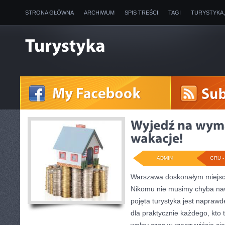
STRONA GŁÓWNA
ARCHIWUM
SPIS TREŚCI
TAGI
TURYSTYKA
ADMIN
GRU - 
Warszawa doskonałym miejsc
Nikomu nie musimy chyba naw
pojęta turystyka jest naprawd
dla praktycznie każdego, kto 