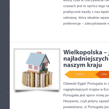
wolny czas w rzeczywiście c
czasach jest to oprócz tego t
praktycznie każdy z nas będzi
odmianę, która idealnie wpas
preferencje – zdecydowanie 
ADMIN
GRU - 
Odwiedź Egipt! Portugalia to 
najpiękniejszych krajów w Eu
Portugalia jest sporo mniej p
Hiszpania, czyli jedyny sąsiad 
powiedziane, iż Portugalia j