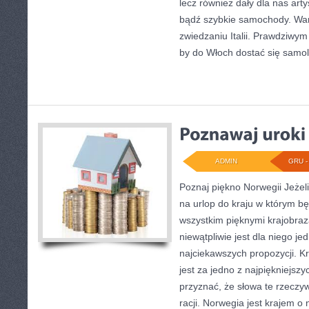
lecz również dały dla nas art
bądź szybkie samochody. War
zwiedzaniu Italii. Prawdziwym 
by do Włoch dostać się samo
ADMIN
GRU - 
Poznaj piękno Norwegii Jeżel
na urlop do kraju w którym bę
wszystkim pięknymi krajobraz
niewątpliwie jest dla niego j
najciekawszych propozycji. 
jest za jedno z najpiękniejszy
przyznać, że słowa te rzeczyw
racji. Norwegia jest krajem o 