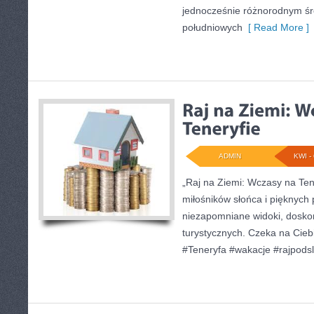
jednocześnie różnorodnym ś
południowych
[ Read More ]
ADMIN
KWI - 
„Raj na Ziemi: Wczasy na Tene
miłośników słońca i pięknych 
niezapomniane widoki, doskona
turystycznych. Czeka na Cie
#Teneryfa #wakacje #rajpod