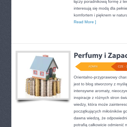
łączy poradnikową formę z te
interesują się modą dla pełn
komfortem i pięknem w natur
Read More ]
ADMIN
CZE - 
Orientalno-przyprawowy charak
jest to blog stworzony z myśl
intensywne aromaty, nieoczywi
inspiracje z różnych stron świ
wiedzy, która może zaintere
początkujących miłośników got
dawna wiedzą, że odpowiedn
potrafią całkowicie odmienić 