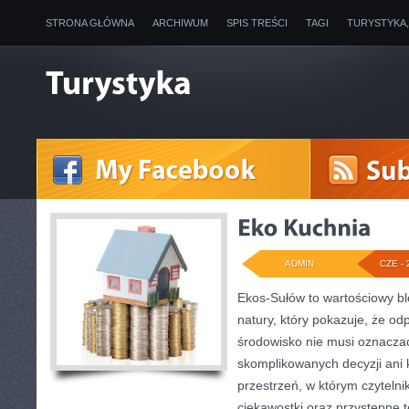
STRONA GŁÓWNA
ARCHIWUM
SPIS TREŚCI
TAGI
TURYSTYKA
ADMIN
CZE - 
Ekos-Sułów to wartościowy bl
natury, który pokazuje, że od
środowisko nie musi oznaczać
skomplikowanych decyzji ani
przestrzeń, w którym czytelni
ciekawostki oraz przystępne 