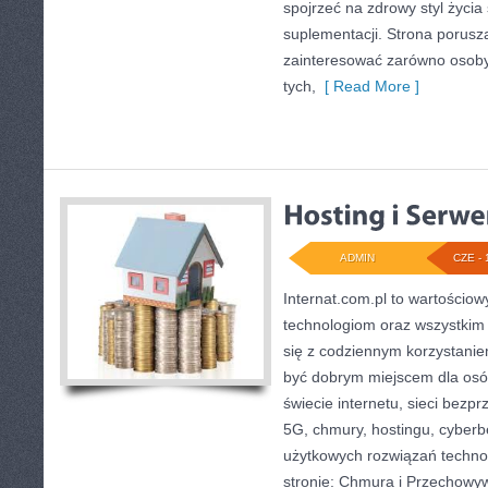
spojrzeć na zdrowy styl życia
suplementacji. Strona porusz
zainteresować zarówno osoby 
tych,
[ Read More ]
ADMIN
CZE - 
Internat.com.pl to wartości
technologiom oraz wszystkim 
się z codziennym korzystani
być dobrym miejscem dla osó
świecie internetu, sieci bez
5G, chmury, hostingu, cyber
użytkowych rozwiązań techno
stronie: Chmura i Przechowyw