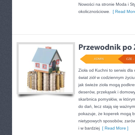
Nowości na stronie Moda i Styl
okolicznościowe.
[ Read More
ADMIN
CZE - 
Zioła od Kuchni to serwis dla
świat ziół w codziennym życiu
jak świeże zioła mogą podkre
deserów, przekąsek i domow
skarbnica pomysłów, w którym
do dań, lecz stają się ważnym
pokazuje, że koperek mogą b
nietypowych sposobów, zarówn
i w bardziej
[ Read More ]