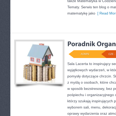
także Matematyka w Codzie
Tematy. Serwis ten blog o ma
matematykę jako
[ Read Mor
ADMIN
CZE - 
Sala Lacerta to inspirujący s
wyjątkowych wydarzeń, w któ
pomysły dotyczące chrzcin. S
z myślą o osobach, które ch
w sposób bezstresowy, bez p
pośpiechu i organizacyjnego c
którzy szukają inspirujących
wyborem sali, menu, dekoracji
oprawy wydarzenia oraz atmo