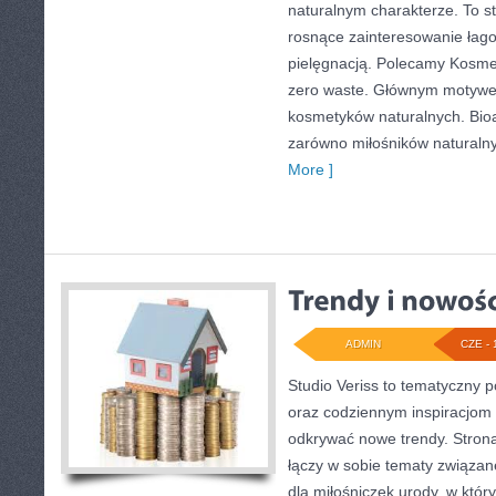
naturalnym charakterze. To st
rosnące zainteresowanie łag
pielęgnacją. Polecamy Kosmet
zero waste. Głównym motywem
kosmetyków naturalnych. Bio
zarówno miłośników naturalny
More ]
ADMIN
CZE - 
Studio Veriss to tematyczny 
oraz codziennym inspiracjom 
odkrywać nowe trendy. Stron
łączy w sobie tematy związan
dla miłośniczek urody, w kt