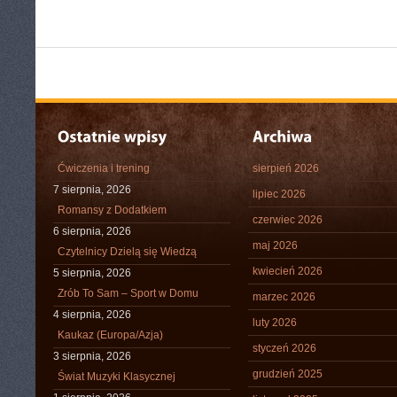
Ćwiczenia i trening
sierpień 2026
7 sierpnia, 2026
lipiec 2026
Romansy z Dodatkiem
czerwiec 2026
6 sierpnia, 2026
maj 2026
Czytelnicy Dzielą się Wiedzą
kwiecień 2026
5 sierpnia, 2026
Zrób To Sam – Sport w Domu
marzec 2026
4 sierpnia, 2026
luty 2026
Kaukaz (Europa/Azja)
styczeń 2026
3 sierpnia, 2026
grudzień 2025
Świat Muzyki Klasycznej