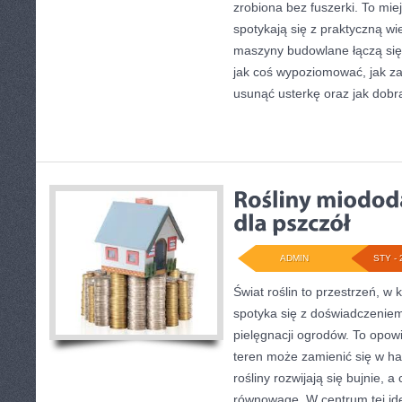
zrobiona bez fuszerki. To mie
spotykają się z praktyczną wi
maszyny budowlane łączą się
jak coś wypoziomować, jak z
usunąć usterkę oraz jak dob
ADMIN
STY - 
Świat roślin to przestrzeń, w 
spotyka się z doświadczeniem
pielęgnacji ogrodów. To opow
teren może zamienić się w ha
rośliny rozwijają się bujnie, 
równowagę. W centrum tej idei 