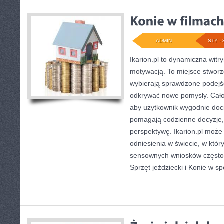
ADMIN
STY - 
Ikarion.pl to dynamiczna witr
motywacją. To miejsce stworz
wybierają sprawdzone podejśc
odkrywać nowe pomysły. Cało
aby użytkownik wygodnie docie
pomagają codzienne decyzje, a
perspektywę. Ikarion.pl może
odniesienia w świecie, w który
sensownych wniosków często 
Sprzęt jeździecki i Konie w sp