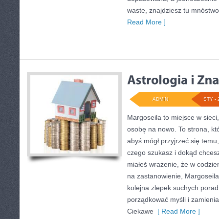
waste, znajdziesz tu mnóstwo
Read More ]
ADMIN
STY - 
Margoseila to miejsce w siec
osobę na nowo. To strona, któ
abyś mógł przyjrzeć się temu, 
czego szukasz i dokąd chcesz 
miałeś wrażenie, że w codzi
na zastanowienie, Margoseila j
kolejna zlepek suchych pora
porządkować myśli i zamieni
Ciekawe
[ Read More ]