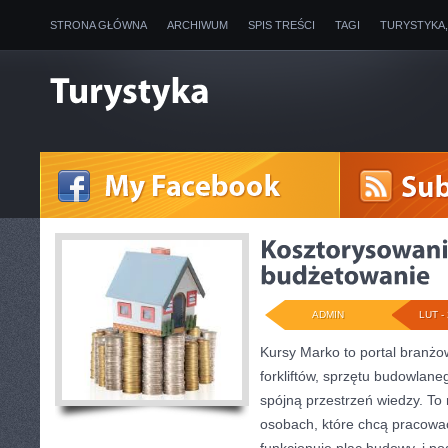
STRONA GŁÓWNA
ARCHIWUM
SPIS TREŚCI
TAGI
TURYSTYKA
ADMIN
LUT - 
Kursy Marko to portal branżow
forkliftów, sprzętu budowlan
spójną przestrzeń wiedzy. To
osobach, które chcą pracować