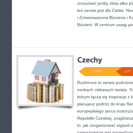
zrozumieć próby złota albo p
ten serwis jest dla Ciebie. N
i Zrównoważona Biżuteria i K
Biżuterii. W centrum uwagi po
ADMIN
LUT - 
Rushmore to serwis podróżnic
osobach ciekawych świata. To
którym łączą się inspiracje z 
planujesz podróż do kraju fla
europejskiego serca motoryzac
Republiki Czeskiej, znajdzies
to, jak zorganizować wyjazd
najważniejsze jest sprawdzon