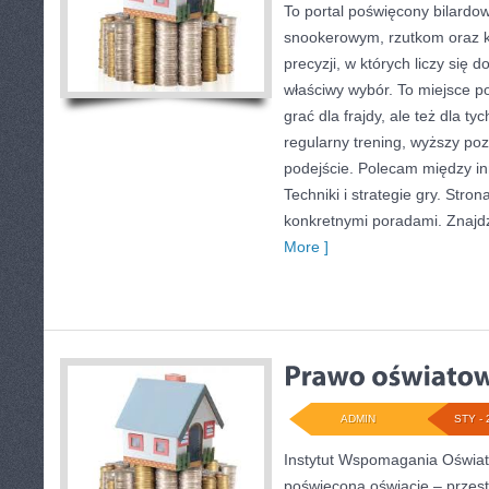
To portal poświęcony bilardo
snookerowym, rzutkom oraz k
precyzji, w których liczy się 
właściwy wybór. To miejsce po
grać dla frajdy, ale też dla ty
regularny trening, wyższy poz
podejście. Polecam między in
Techniki i strategie gry. Str
konkretnymi poradami. Znajdzi
More ]
ADMIN
STY - 
Instytut Wspomagania Oświat
poświęcona oświacie – przest