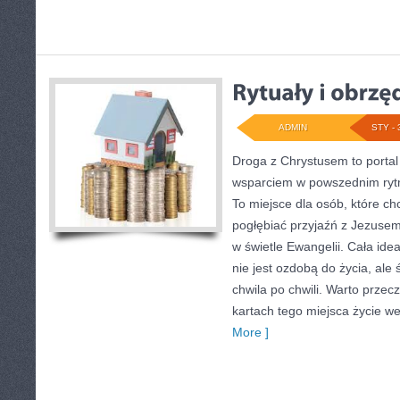
ADMIN
STY - 
Droga z Chrystusem to portal 
wsparciem w powszednim rytm
To miejsce dla osób, które ch
pogłębiać przyjaźń z Jezuse
w świetle Ewangelii. Cała idea
nie jest ozdobą do życia, ale 
chwila po chwili. Warto przec
kartach tego miejsca życie w
More ]