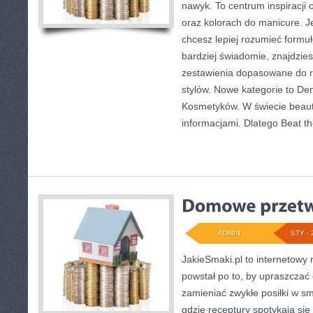
nawyk. To centrum inspiracji
oraz kolorach do manicure. Jeś
chcesz lepiej rozumieć formuł
bardziej świadomie, znajdzies
zestawienia dopasowane do r
stylów. Nowe kategorie to De
Kosmetyków. W świecie beaut
informacjami. Dlatego Beat t
ADMIN
STY - 
JakieSmaki.pl to internetowy 
powstał po to, by upraszczać
zamieniać zwykłe posiłki w 
gdzie receptury spotykają się