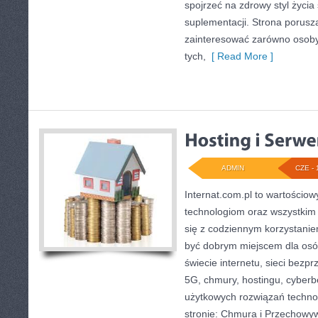
spojrzeć na zdrowy styl życia
suplementacji. Strona porusz
zainteresować zarówno osoby 
tych,
[ Read More ]
ADMIN
CZE - 
Internat.com.pl to wartości
technologiom oraz wszystkim 
się z codziennym korzystani
być dobrym miejscem dla osó
świecie internetu, sieci bez
5G, chmury, hostingu, cyber
użytkowych rozwiązań techno
stronie: Chmura i Przechowyw