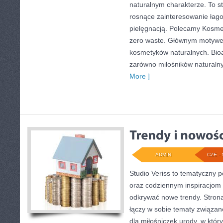
naturalnym charakterze. To st
rosnące zainteresowanie łag
pielęgnacją. Polecamy Kosmet
zero waste. Głównym motywem
kosmetyków naturalnych. Bio
zarówno miłośników naturalny
More ]
ADMIN
CZE - 
Studio Veriss to tematyczny 
oraz codziennym inspiracjom 
odkrywać nowe trendy. Stron
łączy w sobie tematy związan
dla miłośniczek urody, w kt