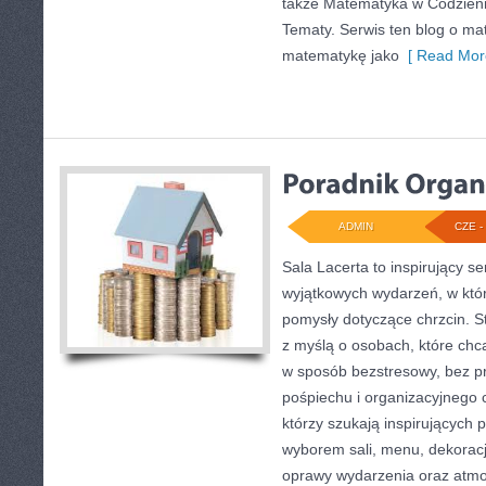
także Matematyka w Codzie
Tematy. Serwis ten blog o ma
matematykę jako
[ Read Mor
ADMIN
CZE - 
Sala Lacerta to inspirujący s
wyjątkowych wydarzeń, w któ
pomysły dotyczące chrzcin. S
z myślą o osobach, które ch
w sposób bezstresowy, bez p
pośpiechu i organizacyjnego c
którzy szukają inspirujących
wyborem sali, menu, dekoracji
oprawy wydarzenia oraz atmo