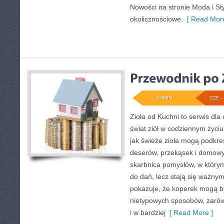
Nowości na stronie Moda i Styl
okolicznościowe.
[ Read More
ADMIN
CZE - 
Zioła od Kuchni to serwis dla
świat ziół w codziennym życiu
jak świeże zioła mogą podkre
deserów, przekąsek i domow
skarbnica pomysłów, w którym
do dań, lecz stają się ważnym
pokazuje, że koperek mogą b
nietypowych sposobów, zarówn
i w bardziej
[ Read More ]