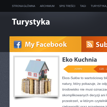
STRONA GŁÓWNA
ARCHIWUM
SPIS TREŚCI
TAGI
TURYSTYKA
ADMIN
CZE - 
Ekos-Sułów to wartościowy bl
natury, który pokazuje, że od
środowisko nie musi oznaczać
skomplikowanych decyzji ani
przestrzeń, w którym czytelni
ciekawostki oraz przystępne 