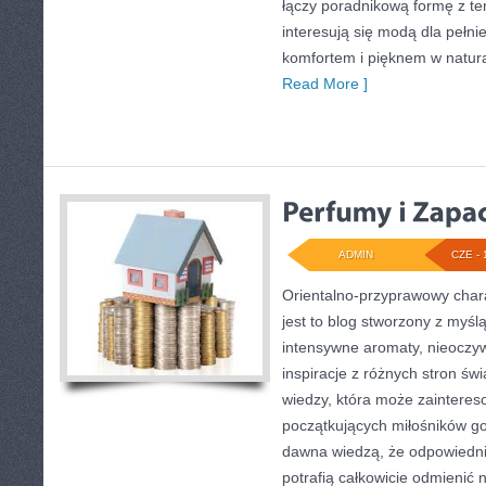
łączy poradnikową formę z te
interesują się modą dla pełn
komfortem i pięknem w natur
Read More ]
ADMIN
CZE - 
Orientalno-przyprawowy charak
jest to blog stworzony z myśl
intensywne aromaty, nieoczywi
inspiracje z różnych stron świ
wiedzy, która może zaintere
początkujących miłośników got
dawna wiedzą, że odpowiedn
potrafią całkowicie odmienić 