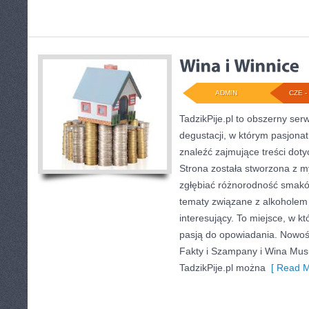
ADMIN
CZE - 
TadzikPije.pl to obszerny ser
degustacji, w którym pasjon
znaleźć zajmujące treści dot
Strona została stworzona z m
zgłębiać różnorodność smaków
tematy związane z alkoholem
interesujący. To miejsce, w kt
pasją do opowiadania. Nowośc
Fakty i Szampany i Wina Musu
TadzikPije.pl można
[ Read M