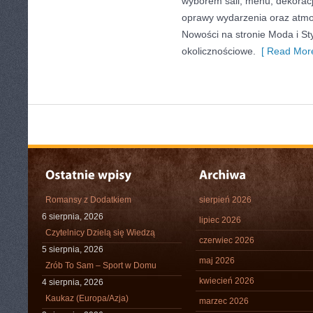
wyborem sali, menu, dekoracji
oprawy wydarzenia oraz atmo
Nowości na stronie Moda i Styl
okolicznościowe.
[ Read More
Romansy z Dodatkiem
sierpień 2026
6 sierpnia, 2026
lipiec 2026
Czytelnicy Dzielą się Wiedzą
czerwiec 2026
5 sierpnia, 2026
maj 2026
Zrób To Sam – Sport w Domu
kwiecień 2026
4 sierpnia, 2026
Kaukaz (Europa/Azja)
marzec 2026