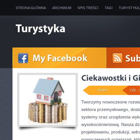
STRONA GŁÓWNA
ARCHIWUM
SPIS TREŚCI
TAGI
TURYSTYKA
ADMIN
CZE - 
Tworzymy nowoczesne rozwią
sektora przemysłowego, dosta
systemy oraz urządzenia wyko
wysokociśnieniową. Nasza dzi
projektowaniu, produkcji, wdr
nowoczesnych rozwiązań, któ